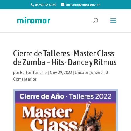
02291 42-0190
turismo@mga.gov.ar
Cierre de Talleres- Master Class
de Zumba – Hits- Dance y Ritmos
por
Editor Turismo
|
Nov 29, 2022
|
Uncategorized
|
0
Comentarios