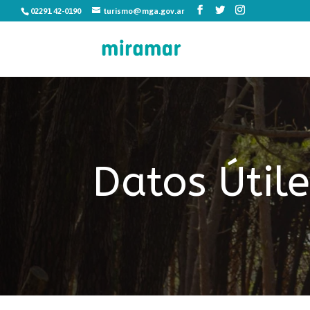
02291 42-0190
turismo@mga.gov.ar
Datos Útile