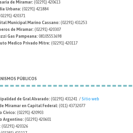
aria de Miramar:
(02291) 420613
dia Urbana:
(02291) 421884
02291) 420371
tal Municipal Marino Cassano:
(02291) 431253
eros de Miramar:
(02291) 420307
zzi Gas Pampeana:
08105553698
tuto Medico Privado Mitre:
(02291) 420117
NISMOS PÚBLICOS
ipalidad de Gral Alvarado:
(02291) 431241 /
Sitio web
de Miramar en Capital Federal:
(011) 43732077
o Cívico:
(02291) 420903
o Argentino:
(02291) 420601
:
(02291) 420326
:
(02291) 421117