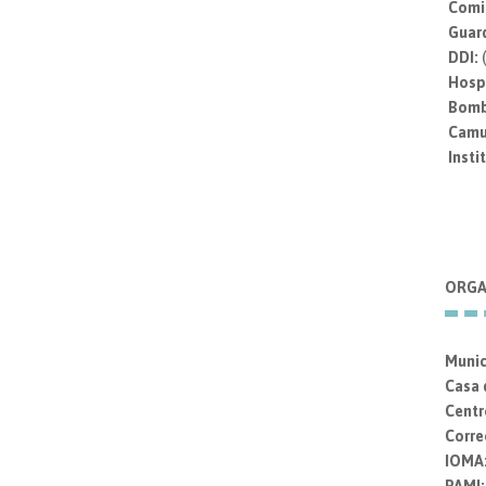
Comis
Guar
DDI:
(
Hospi
Bomb
Camu
Insti
ORGA
Munic
Casa 
Centr
Corre
IOMA
PAMI