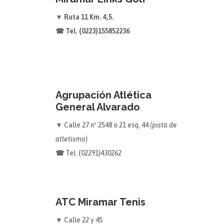
▼ Ruta 11 Km. 4,5.
☎ Tel. (0223)155852236
Agrupación Atlética
General Alvarado
▼
Calle 27 nº 2548 o 21 esq. 44
(pista de
atletismo)
☎
Tel. (02291)430262
ATC Miramar Tenis
▼
Calle 22 y 45